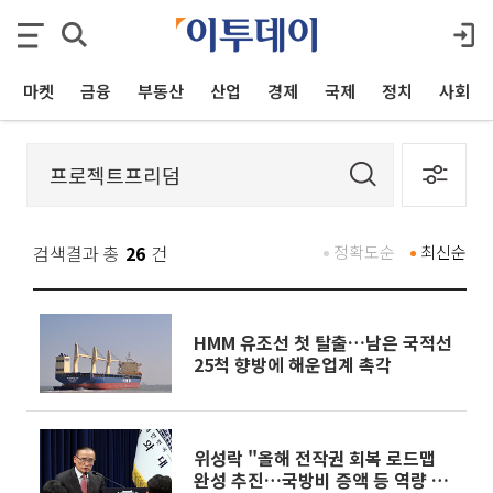
마켓
금융
부동산
산업
경제
국제
정치
사회
검색결과 총
26
건
정확도순
최신순
HMM 유조선 첫 탈출…남은 국적선
25척 향방에 해운업계 촉각
위성락 "올해 전작권 회복 로드맵
완성 추진…국방비 증액 등 역량 강