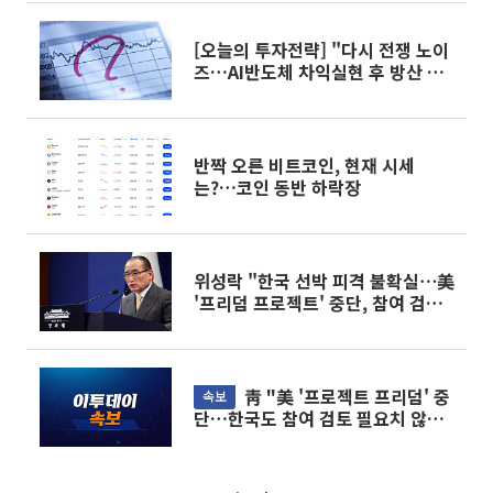
[오늘의 투자전략] "다시 전쟁 노이
즈…AI반도체 차익실현 후 방산 등
업종으로 순환매 전망"
반짝 오른 비트코인, 현재 시세
는?…코인 동반 하락장
위성락 "한국 선박 피격 불확실⋯美
'프리덤 프로젝트' 중단, 참여 검토
불필요"
靑 "美 '프로젝트 프리덤' 중
속보
단…한국도 참여 검토 필요치 않게
돼"