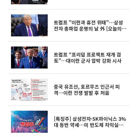
화"
트럼프 "이란과 휴전 위태"⋯삼성
전자 총파업 운명의 날 外 [오늘의
주요뉴스]
트럼프 “프리덤 프로젝트 재개 검
토”⋯대이란 군사 압박 강화 시사
중국 유조선, 호르무즈 인근서 피
격⋯이란 전쟁 발발 후 처음
[특징주] 삼성전자·SK하이닉스 3%
대 동반 약세…미 반도체 차익실현·
중동 리스크에 '휘청'