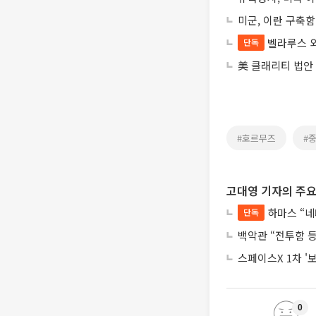
미군, 이란 구축
벨라루스 외
단독
美 클래리티 법안
#호르무즈
#
고대영 기자의 주요
하마스 “네
단독
백악관 “전투함 
스페이스X 1차 '
0