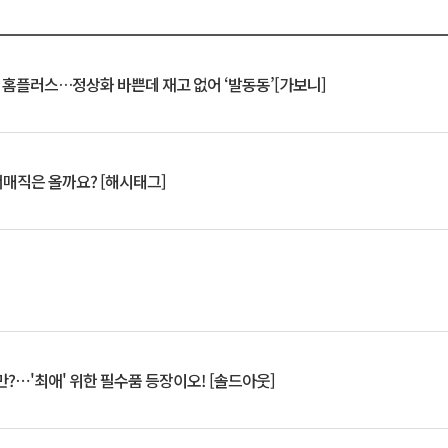
연 홈플러스…정상화 바쁜데 재고 없어 ‘발동동’[가보니]
서매직은 올까요? [해시태그]
?⋯'최애' 위한 필수품 등장이오! [솔드아웃]