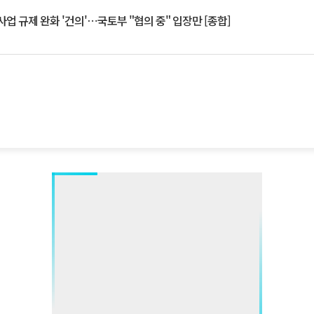
업 규제 완화 '건의'⋯국토부 "협의 중" 입장만 [종합]