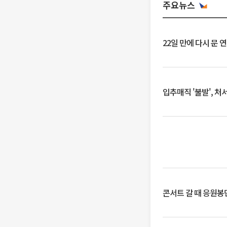
주요뉴스
22일 만에 다시 문 
입추매직 '불발', 처
콘서트 갈 때 응원봉만