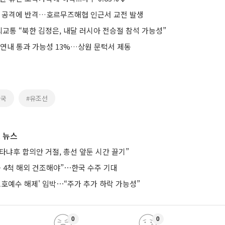
함 공격에 반격…호르무즈해협 인근서 교전 발생
교통 “북한 김정은, 내달 러시아 전승절 참석 가능성”
 연내 통과 가능성 13%…상원 문턱서 제동
중국
#유조선
 뉴스
타냐후 합의안 거절, 총선 앞둔 시간 끌기”
등 4척 해외 건조해야”⋯한국 수주 기대
보호예수 해제' 임박⋯“주가 추가 하락 가능성”
0
0