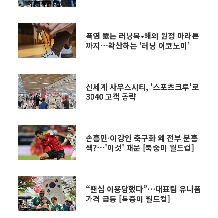
업[가보니]
폭염 뚫는 러닝복•해외 원정 마라톤
까지…확산하는 ‘러닝 이코노미’
신세계 사우스시티, '스포츠크루'로
3040 고객 공략
손흥민·이강인 축구화 왜 전부 분홍
색?⋯'이것' 때문 [북중미 월드컵]
“팬심 이용당했다”⋯대표팀 유니폼
가격 급등 [북중미 월드컵]