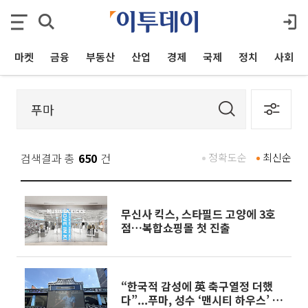
마켓
금융
부동산
산업
경제
국제
정치
사회
검색결과 총
650
건
정확도순
최신순
무신사 킥스, 스타필드 고양에 3호
점…복합쇼핑몰 첫 진출
“한국적 감성에 英 축구열정 더했
다”...푸마, 성수 ‘맨시티 하우스’ 팝