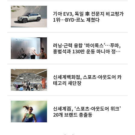
기아 EV3, 독일 車 전문지 비교평가
1위…BYD·르노 제쳤다
러닝·근력 융합 ‘하이록스’…푸마,
홍범석과 130만 운동 마니아 정조준
[현장]
신세계백화점, 스포츠·아웃도어 카
테고리 새단장
신세계百, ‘스포츠·아웃도어 위크’
20개 브랜드 총출동