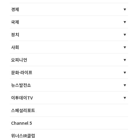
경제
국제
정치
사회
오피니언
문화·라이프
뉴스발전소
이투데이TV
스페셜리포트
Channel 5
위너스IR클럽