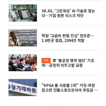
SK AX, ‘그린워싱’ AI 기술로 잡는
다…기업 평판 리스크 차단
학원 ‘교습비 편법 인상’ 정조준…
1.6만곳 점검, 2394건 적발
李 ‘불공정 행위 엄단’ 기조
단독
에…공정위 의무고발 급증
"KPGA 볼 사용률 1위" 거짓·과장
광고한 던롭스포츠코리아 과징금 2
억