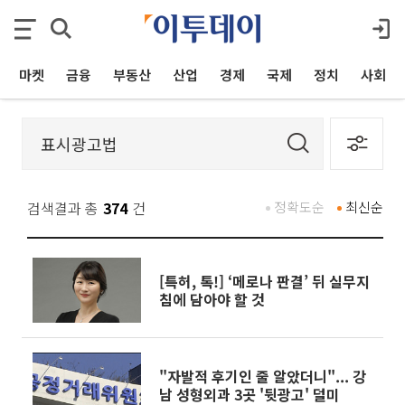
마켓
금융
부동산
산업
경제
국제
정치
사회
검색결과 총
374
건
정확도순
최신순
[특허, 톡!] ‘메로나 판결’ 뒤 실무지
침에 담아야 할 것
"자발적 후기인 줄 알았더니"... 강
남 성형외과 3곳 '뒷광고' 덜미