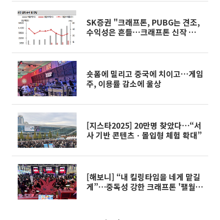
SK증권 "크래프톤, PUBG는 견조,
수익성은 흔들…크래프톤 신작 성과
가 관건"
숏폼에 밀리고 중국에 치이고…게임
주, 이용률 감소에 울상
[지스타2025] 20만명 찾았다⋯“서
사 기반 콘텐츠ㆍ몰입형 체험 확대”
[해보니] “내 킬링타임을 네게 맡길
게”⋯중독성 강한 크래프톤 '팰월드
모바일' [지스타2025]