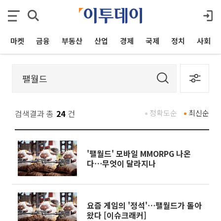
마켓
금융
부동산
산업
경제
국제
정치
사회
검색결과 총
24
건
정확도순
최신순
'팰월드' 모바일 MMORPG 나온
다⋯무엇이 달라지나
요즘 게임의 '정석'⋯팰월드가 돌아
왔다 [이슈크래커]