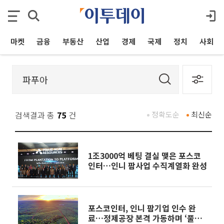
마켓
금융
부동산
산업
경제
국제
정치
사회
검색결과 총
75
건
정확도순
최신순
1조3000억 베팅 결실 맺은 포스코
인터…인니 팜사업 수직계열화 완성
포스코인터, 인니 팜기업 인수 완
료…정제공장 본격 가동하며 ‘풀밸