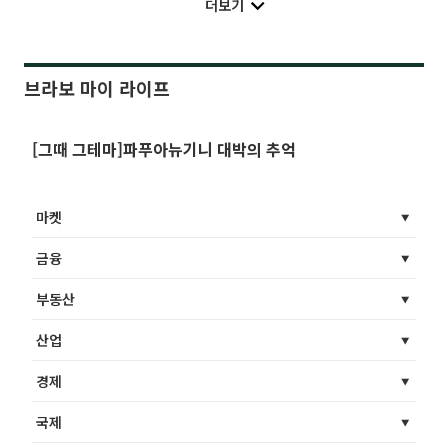
더보기
브라보 마이 라이프
[그때 그테마]파푸아뉴기니 대박의 추억
마켓
금융
부동산
산업
경제
국제