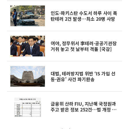
인도·파키스탄 수도서 하루 사이 폭
탄테러 2건 발생…최소 20명 사망
여야, 정무위서 李테러·공공기관장
거취 놓고 첫 날부터 격돌 [국감]
대법, 테러방지법 위반 ‘IS 가입 선
동·권유’ 사건 파기환송
금융위 산하 FIU, 지난해 국정원과
주고 받은 정보 252건…법 개정 후
가장 많아