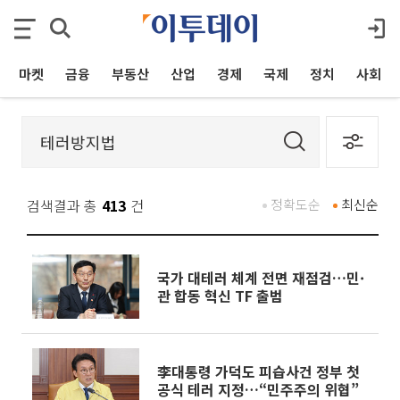
마켓
금융
부동산
산업
경제
국제
정치
사회
검색결과 총
413
건
정확도순
최신순
국가 대테러 체계 전면 재점검…민·
관 합동 혁신 TF 출범
李대통령 가덕도 피습사건 정부 첫
공식 테러 지정…“민주주의 위협”