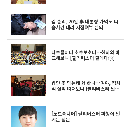
김 총리, 20일 李 대통령 가덕도 피
습사건 테러 지정여부 심의
다수결이냐 소수보호냐…해외와 비
교해보니 [필리버스터 딜레마③]
법안 못 막는데 왜 하나…여야, 정치
적 실익 따져보니 [필리버스터 딜레
마②]
[노트북너머] 필리버스터 파행이 던
지는 질문