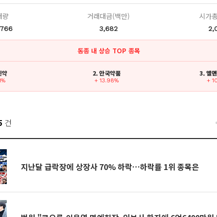
래량
거래대금(백만)
시가총
,766
3,682
2,
동종 내 상승 TOP 종목
W신약
2. 안국약품
3. 엘
1%
+ 13.98%
+ 1
5
건
지난달 급락장에 상장사 70% 하락…하락률 1위 종목은