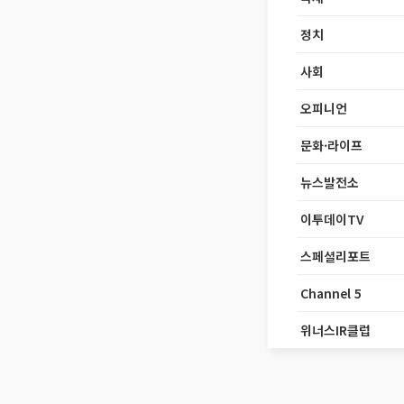
정치
사회
오피니언
문화·라이프
뉴스발전소
이투데이TV
스페셜리포트
Channel 5
위너스IR클럽