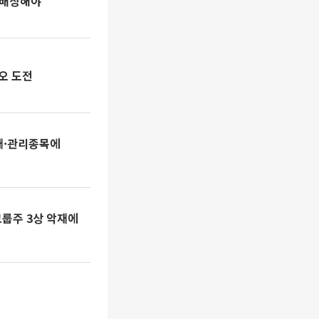
 배상해야"
오 도전
악재·관리종목에
룹주 3상 악재에