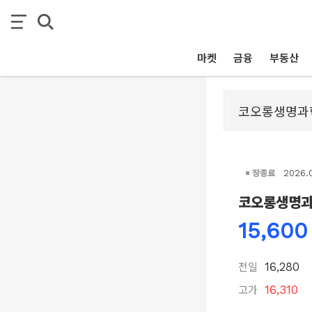
마켓
금융
부동산
장종료
2026.
코오롱생명
15,600
전일
16,280
고가
16,310