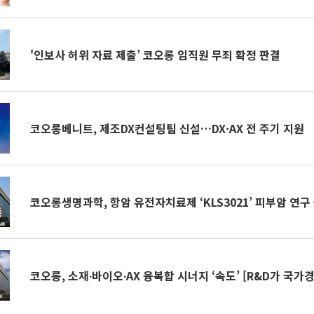
'인보사 허위 자료 제출’ 코오롱 임직원 무죄 확정 판결
코오롱베니트, 제조DX컨설팅팀 신설…DX·AX 전 주기 지원
코오롱생명과학, 항암 유전자치료제 ‘KLS3021’ 피부암 연구
코오롱, 소재∙바이오∙AX 융복합 시너지 ‘속도’ [R&D가 국가