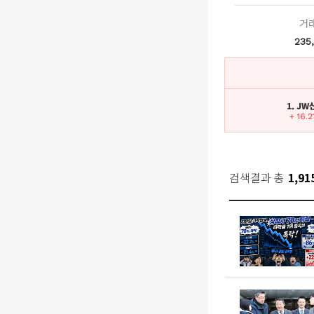
거
235
1. J
+ 16.2
검색결과 총
1,91