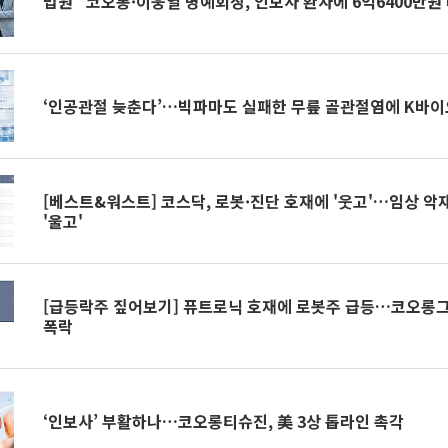
법원 "코오롱·이웅열 명예회장, 인보사 환자에 6억6400만원
‘인공관절 늦춘다’…빅파마도 실패한 무릎 골관절염에 K바이
[베스트&워스트] 코스닥, 로봇·진단 호재에 '웃고'…임상 
'울고'
[급등락주 짚어보기] 퓨트로닉 호재에 로봇주 급등…코오롱그
폭락
‘인보사’ 부활하나…코오롱티슈진, 美 3상 톱라인 촉각