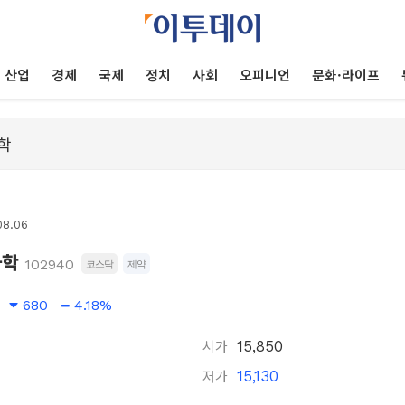
산업
경제
국제
정치
사회
오피니언
문화·라이프
08.06
과학
102940
코스닥
제약
680
4.18%
시가
15,850
저가
15,130