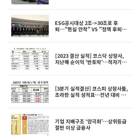
은 ESG 공시 로드맵]
ESG공시대상 2조->30조로 후
퇴…"현실 안착" VS "정책 후퇴"
의견 분분
[2023 결산 실적] 코스닥 상장사,
지난해 순이익 ‘반토막’…적자기업
은 41%
[3분기 실적결산] 코스피 상장사들,
초라한 실적 성적표…전년 대비 영
업익 14.67%↓
기업 지배구조 ‘양극화’…상위등급
절반 이상 금융사