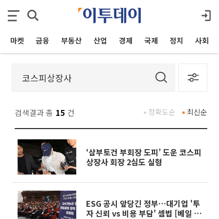
마켓
금융
부동산
산업
경제
국제
정치
사회
검색결과 총
15
건
정확도순
최신순
‘삼부토건 부회장 도피’ 도운 코스피
상장사 회장 2심도 실형
ESG 공시 앞당긴 정부…대기업 '투
자 신뢰 vs 비용 부담' 셈법 [베일 벗