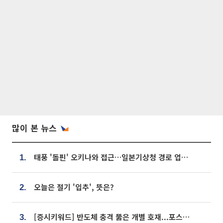
많이 본 뉴스
태풍 '돌핀' 오키나와 접근…일본기상청 경로 업데이트
1.
오늘은 절기 '입추', 뜻은?
2.
[증시키워드] 반도체 충격 뚫은 개별 호재...포스코퓨처엠·에코프로·한화솔루션 '눈길'
3.