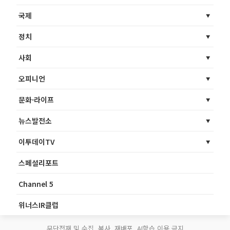
국제
정치
사회
오피니언
문화·라이프
뉴스발전소
이투데이TV
스페셜리포트
Channel 5
위너스IR클럽
무단전재 및 수집, 복사, 재배포, AI학습 이용 금지