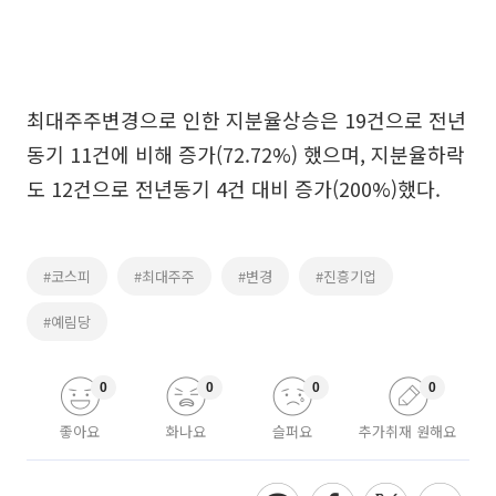
최대주주변경으로 인한 지분율상승은 19건으로 전년
동기 11건에 비해 증가(72.72%) 했으며, 지분율하락
도 12건으로 전년동기 4건 대비 증가(200%)했다.
#코스피
#최대주주
#변경
#진흥기업
#예림당
0
0
0
0
좋아요
화나요
슬퍼요
추가취재 원해요