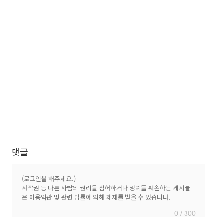
댓글
0 / 300