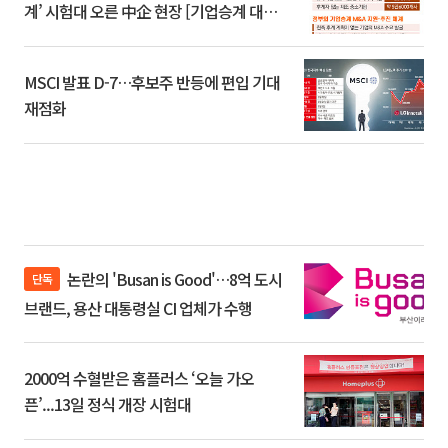
계’ 시험대 오른 中企 현장 [기업승계 대전
환]
MSCI 발표 D-7…후보주 반등에 편입 기대
재점화
논란의 'Busan is Good'…8억 도시
단독
브랜드, 용산 대통령실 CI 업체가 수행
2000억 수혈받은 홈플러스 ‘오늘 가오
픈’...13일 정식 개장 시험대