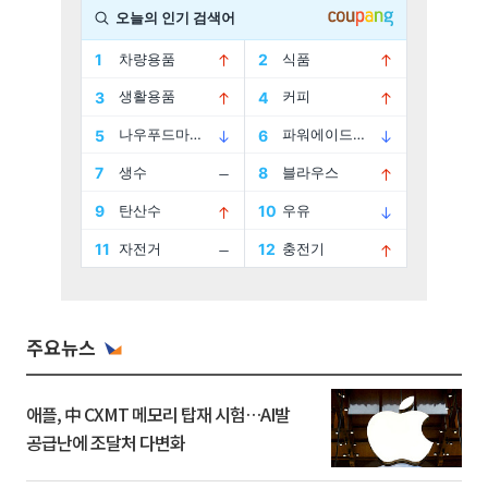
주요뉴스
애플, 中 CXMT 메모리 탑재 시험…AI발
공급난에 조달처 다변화