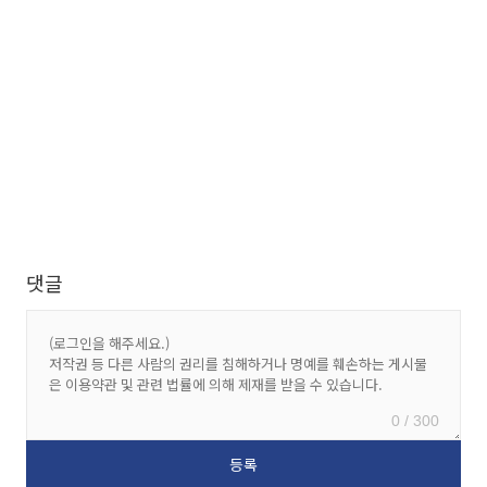
댓글
0 / 300