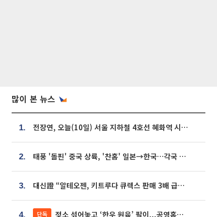
많이 본 뉴스
전장연, 오늘(10일) 서울 지하철 4호선 혜화역 시위…1호선 용산역 무정차
1.
태풍 '돌핀' 중국 상륙, '찬홈' 일본→한국…각국 기상청 예상 경로는?
2.
대신證 “알테오젠, 키트루다 큐렉스 판매 3배 급증…목표가 41만원 상향”
3.
젖소 섞어놓고 ‘한우 원육’ 팔이...공영홈쇼핑 표기·검증 구멍
단독
4.