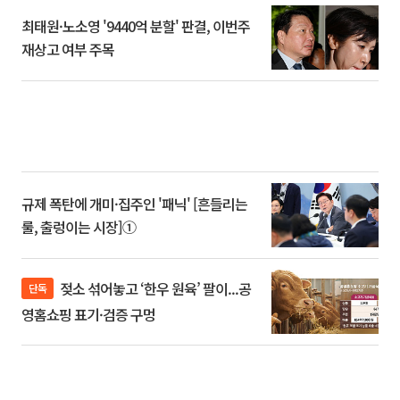
최태원·노소영 '9440억 분할' 판결, 이번주
재상고 여부 주목
규제 폭탄에 개미·집주인 '패닉' [흔들리는
룰, 출렁이는 시장]①
젖소 섞어놓고 ‘한우 원육’ 팔이...공
단독
영홈쇼핑 표기·검증 구멍