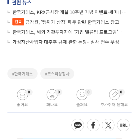
관련 뉴스
한국거래소, KRX금시장 개설 10주년 기념 이벤트·세미나 개최
금감원, ‘뻥튀기 상장’ 파두 관련 한국거래소 참고인 조사
단독
한국거래소, 해외 기관투자자에 ‘기업 밸류업 프로그램’ 소개
가상자산사업자 대주주 규제 완화 논쟁∙∙∙심사 변수 부상
#한국거래소
#코스피상장사
0
0
0
0
좋아요
화나요
슬퍼요
추가취재 원해요