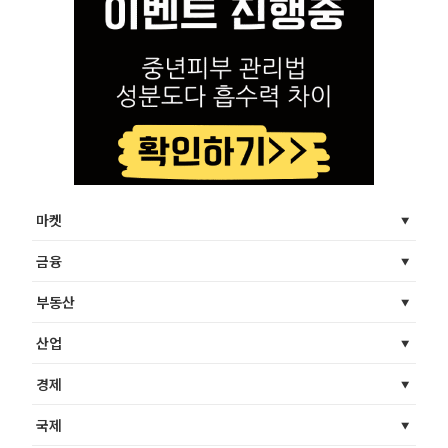
마켓
금융
부동산
산업
경제
국제