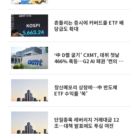
상자산 경쟁 Next 라운드]②
흔들리는 증시에 커버드콜 ETF 배
당금도 확대
‘中 D램 굴기’ CXMT, 데뷔 첫날
466% 폭등…G2 AI 패권 ‘쩐의 전
쟁’
창신메모리 상장에…中 반도체
ETF 수익률 ‘쑥’
단일종목 레버리지 거래대금 12
조…대책 발표에도 투심 여전