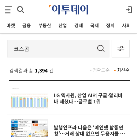
마켓
금융
부동산
산업
경제
국제
정치
사회
검색결과 총
1,394
건
정확도순
최신순
LG 엑사원, 산업 AI서 구글·알리바
바 제쳤다…글로벌 1위
발행인프라 다음은 ‘메인넷 합종연
횡’…거래 상대 없으면 무용지물 [가