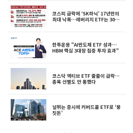
코스피 급락에 ‘SK하닉’ 17년만의
최대 낙폭…레버리지 ETF는 30%
넘게 폭락
한투운용 "AI반도체 ETF 성과⋯
HBM 핵심 3대장 집중 투자 효과"
코스닥 액티브 ETF 줄줄이 급락…
종목 선별도 안 통했다
널뛰는 증시에 커버드콜 ETF로 ‘뭉
칫돈’