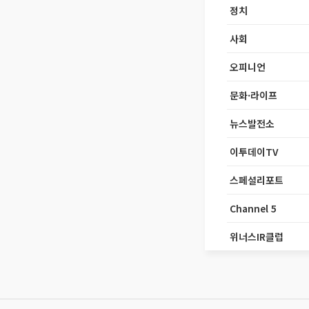
정치
사회
오피니언
문화·라이프
뉴스발전소
이투데이TV
스페셜리포트
Channel 5
위너스IR클럽