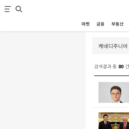
마켓
금융
부동산
검색결과 총
80