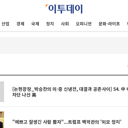
산업
경제
국제
정치
사회
오피니언
문화·라이프
건
[논현광장_박승찬의 미·중 신냉전, 대결과 공존사이] 54. 中
차단 나선 美
"예쁘고 잘생긴 사람 뽑자"...트럼프 백악관의 '외모 정치'