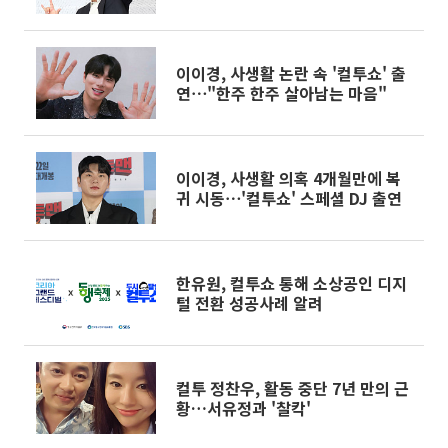
이이경, 사생활 논란 속 '컬투쇼' 출
연⋯"한주 한주 살아남는 마음"
이이경, 사생활 의혹 4개월만에 복
귀 시동⋯'컬투쇼' 스페셜 DJ 출연
한유원, 컬투쇼 통해 소상공인 디지
털 전환 성공사례 알려
컬투 정찬우, 활동 중단 7년 만의 근
황…서유정과 '찰칵'