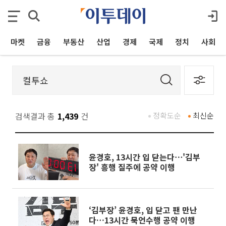
마켓
금융
부동산
산업
경제
국제
정치
사회
검색결과 총
1,439
건
정확도순
최신순
윤경호, 13시간 입 닫는다⋯'김부
장' 흥행 질주에 공약 이행
‘김부장’ 윤경호, 입 닫고 팬 만난
다…13시간 묵언수행 공약 이행