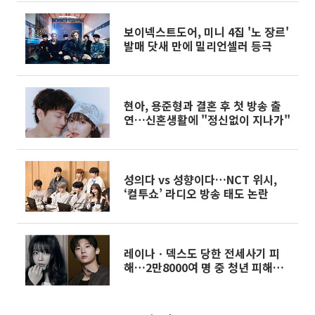
보이넥스트도어, 미니 4집 '노 장르'
발매 닷새 만에 밀리언셀러 등극
현아, 용준형과 결혼 후 첫 방송 출
연…신혼생활에 "정신없이 지나가"
성의다 vs 성향이다…NCT 위시,
‘컬투쇼’ 라디오 방송 태도 논란
레이나ㆍ덱스도 당한 전세사기 피
해…2만8000여 명 중 청년 피해자
74%