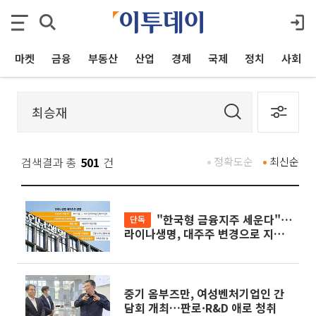
마켓
금융
부동산
산업
경제
국제
정치
사회
검색결과 총
501
건
정확도순
최신순
"한국형 금융지주 세운다"⋯
단독
라이나생명, 대주주 변경으로 지주
사 전환 첫발
중기 옴부즈만, 여성벤처기업인 간
담회 개최…판로·R&D 애로 청취