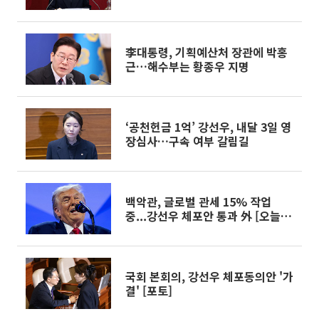
李대통령, 기획예산처 장관에 박홍
근…해수부는 황종우 지명
‘공천헌금 1억’ 강선우, 내달 3일 영
장심사…구속 여부 갈림길
백악관, 글로벌 관세 15% 작업
중...강선우 체포안 통과 外 [오늘의
주요뉴스]
국회 본회의, 강선우 체포동의안 '가
결' [포토]