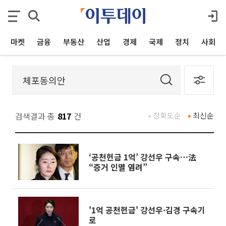
마켓
금융
부동산
산업
경제
국제
정치
사회
검색결과 총
817
건
정확도순
최신순
‘공천헌금 1억’ 강선우 구속…法
“증거 인멸 염려”
'1억 공천헌금' 강선우·김경 구속기
로