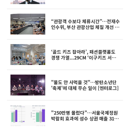
운다
“관광객 수보다 체류시간”…전재수
인수위, 부산 관광산업 체질 개선 시
동
‘골드 키즈 잡아라’, 패션플랫폼도
경쟁 가열...29CM ‘이구키즈 서울
숲’[가보니]
"물도 안 사먹을 것"⋯방탄소년단
'축제'에 대체 무슨 일이 [엔터로그]
"250만명 몰렸다"⋯서울국제정원
박람회 효과에 성수 상권 매출 31%
급증