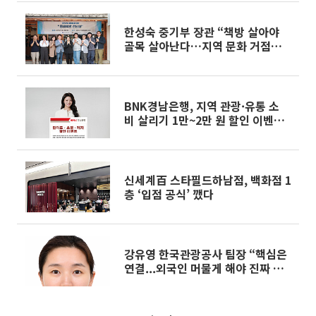
한성숙 중기부 장관 “책방 살아야
골목 살아난다…지역 문화 거점으로
육성”
BNK경남은행, 지역 관광·유통 소
비 살리기 1만~2만 원 할인 이벤트
개시
신세계百 스타필드하남점, 백화점 1
층 ‘입점 공식’ 깼다
강유영 한국관광공사 팀장 “핵심은
연결...외국인 머물게 해야 진짜 성
장”[관광·상권 흔든 K뷰티 파워
(上)]