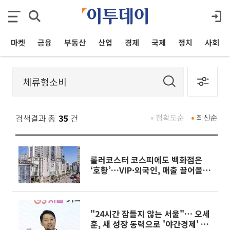
마켓
금융
부동산
산업
경제
국제
정치
사회
검색결과 총
35
건
정확도순
최신순
롤러코스터 코스피에도 백화점은
‘호황’…VIP·외국인, 매출 끌어올렸
다
"24시간 잠들지 않는 서울"… 오세
훈, 새 성장 동력으로 '야간경제' 띄