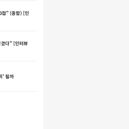
점" (종합) [인
생겼다" [인터뷰
튀' 될까