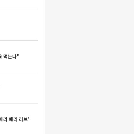
욕 먹는다"
"
메리 베리 러브’