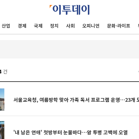
산업
경제
국제
정치
사회
오피니언
문화·라이프
4
건
서울교육청, 여름방학 맞아 가족 독서 프로그램 운영⋯23개 
'내 남은 연애' 첫방부터 눈물바다⋯암 투병 고백에 오열