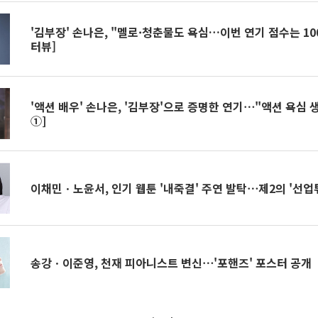
'김부장' 손나은, "멜로·청춘물도 욕심…이번 연기 점수는 100
터뷰]
'액션 배우' 손나은, '김부장'으로 증명한 연기⋯"액션 욕심 
①]
이채민ㆍ노윤서, 인기 웹툰 '내죽결' 주연 발탁⋯제2의 '선업
송강ㆍ이준영, 천재 피아니스트 변신⋯'포핸즈' 포스터 공개