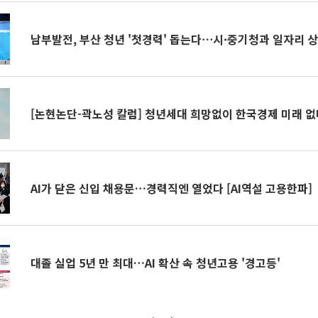
남부발전, 부산 청년 '첫경력' 돕는다⋯시·중기청과 일자리 상
[논현논단-곽노성 칼럼] 청년세대 희망없이 한국경제 미래 없
AI가 닫은 신입 채용문…경력직엔 열었다 [AI역설 고용한파]
대졸 실업 5년 만 최대…AI 확산 속 청년고용 '경고등'