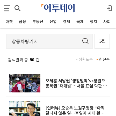
마켓
금융
부동산
산업
경제
국제
정치
사회
검색결과 총
80
건
정확도순
최신순
오세훈 서남권 '생활밀착'vs정원오
동북권 '재개발'…서울 표심 막판 총
력전
[인터뷰] 오승록 노원구청장 “아직
끝나지 않은 일…후임자 시대 완성