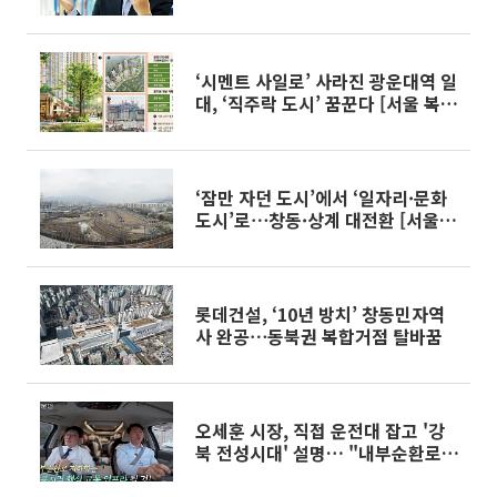
돼 빛 보길”
‘시멘트 사일로’ 사라진 광운대역 일
대, ‘직주락 도시’ 꿈꾼다 [서울 복합
개발 리포트 ⑰]
‘잠만 자던 도시’에서 ‘일자리·문화
도시’로⋯창동·상계 대전환 [서울
복합개발 리포트 ⑫]
롯데건설, ‘10년 방치’ 창동민자역
사 완공⋯동북권 복합거점 탈바꿈
오세훈 시장, 직접 운전대 잡고 '강
북 전성시대' 설명… "내부순환로
지하화로 천지개벽"