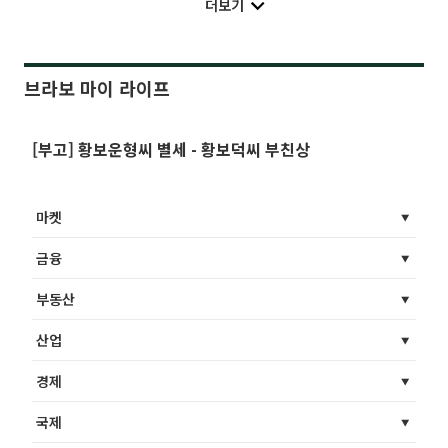
더보기
브라보 마이 라이프
[부고] 황보운형씨 별세 - 황보덕씨 부친상
마켓
금융
부동산
산업
경제
국제