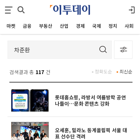
마켓
금융
부동산
산업
경제
국제
정치
사회
검색결과 총
117
건
정확도순
최신순
롯데홈쇼핑, 라방서 여름방학 공연
나들이…문화 콘텐츠 강화
오세훈, 밀라노 동계올림픽 서울 대
표 선수단 격려