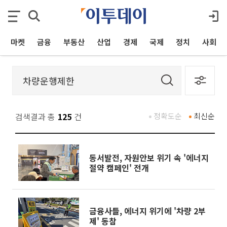
마켓
금융
부동산
산업
경제
국제
정치
사회
검색결과 총
125
건
정확도순
최신순
동서발전, 자원안보 위기 속 '에너지
절약 캠페인' 전개
금융사들, 에너지 위기에 '차량 2부
제' 동참