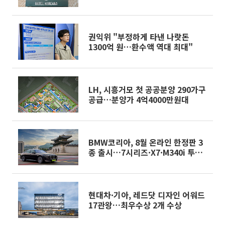
음”
권익위 "부정하게 타낸 나랏돈
1300억 원…환수액 역대 최대"
LH, 시흥거모 첫 공공분양 290가구
공급…분양가 4억4000만원대
BMW코리아, 8월 온라인 한정판 3
종 출시…7시리즈·X7·M340i 투어
링
현대차·기아, 레드닷 디자인 어워드
17관왕…최우수상 2개 수상