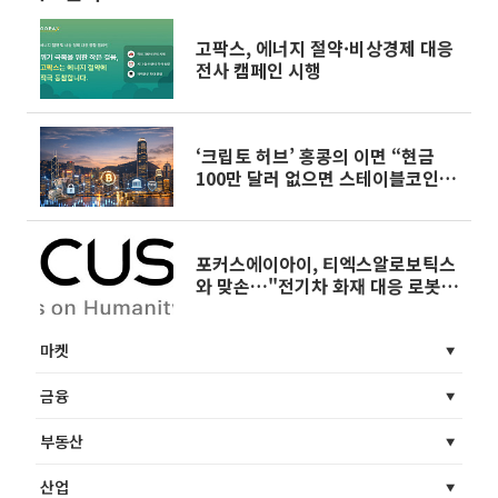
고팍스, 에너지 절약·비상경제 대응
전사 캠페인 시행
‘크립토 허브’ 홍콩의 이면 “현금
100만 달러 없으면 스테이블코인 못
산다”
포커스에이아이, 티엑스알로보틱스
와 맞손…"전기차 화재 대응 로봇
공동 개발"
마켓
금융
부동산
산업