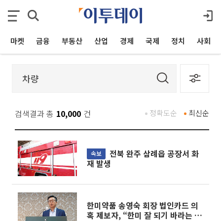
마켓
금융
부동산
산업
경제
국제
정치
사회
검색결과 총
10,000
건
정확도순
최신순
전북 완주 삼례읍 공장서 화
속보
재 발생
한미약품 송영숙 회장 법인카드 의
혹 제보자, “한미 잘 되기 바라는 마