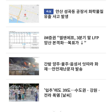
안산 성곡동 공장서 화학물질
속보
유출 사고 발생
iM증권 “엘앤에프, 3분기 말 LFP
양산 본격화…목표가 ↓”
간밤 양주·울주·음성서 잇따라 화
재…안전재난문자 발송
'입추'에도 39도⋯수도권ㆍ강원ㆍ
전라 폭염 [날씨]