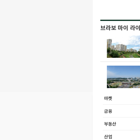
브라보 마이 라
마켓
금융
부동산
산업