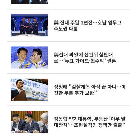
제일 잘할 것”
與 전대 주말 2연전…호남 앞두고
주도권 다툼
與전대 과열에 선관위 심판대
로…‘투표 가이드·현수막’ 결론
정청래 "검찰개혁 아직 끝 아냐…미
진한 부분 추가 보완"
장동혁 "李 대통령, 부동산 '아무 말
대잔치'…초현실적인 정책만 줄줄"