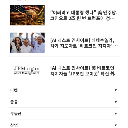
“이러려고 대통령 했나” 美 민주당,
코인으로 2조 원 번 트럼프에 청문
회 촉구
[AI 넥스트 인사이트] 베네수엘라,
차기 지도자로 ‘비트코인 지지자’ 마
차도 급부상 外
[AI 넥스트 인사이트] 美 비트코인
지지자들 'JP모건 보이콧' 확산 外
마켓
금융
부동산
산업