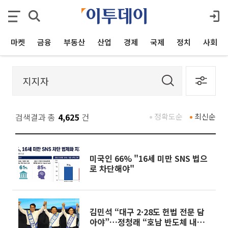
마켓
금융
부동산
산업
경제
국제
정치
사회
검색결과 총
4,625
건
정확도순
최신순
미국인 66% "16세 미만 SNS 법으
로 차단해야"
김민석 “대구 2·28도 헌법 전문 담
아야”…정청래 “호남 반도체 내가