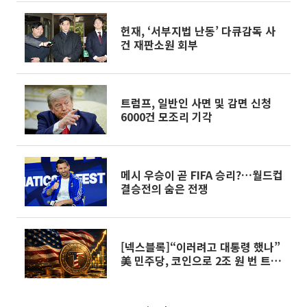
헌재, ‘서부지법 난동’ 다큐감독 사
건 재판소원 회부
트럼프, 일반인 사면 및 감면 신청
6000건 모조리 기각
메시 우승이 곧 FIFA 승리?…월드컵
결승전의 숨은 전쟁
[넥스블록]“이러려고 대통령 했나”
美 민주당, 코인으로 2조 원 번 트럼
프에 청문회 촉구