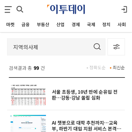
마켓
금융
부동산
산업
경제
국제
정치
사회
검색결과 총
99
건
정확도순
최신순
서울 초등생, 10년 만에 순유입 전
환…강동·강남 쏠림 심화
AI 챗봇으로 대학 추천까지…교육
부, 하반기 대입 지원 서비스 본격