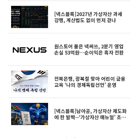
[넥스블록]2027년 가상자산 과세
강행, 계산법도 없이 먼저 걷나
원스토어 품은 넥써쓰, 2분기 영업
손실 53억원…순이익은 흑자 전환
전북은행, 광복절 맞아 어린이 금융
교육 ‘나의 경제독립선언’ 운영
[넥스블록]남아공, 가상자산 제도화
에 한 발짝∙∙∙‘가상자산 매뉴얼’ 초안
공개