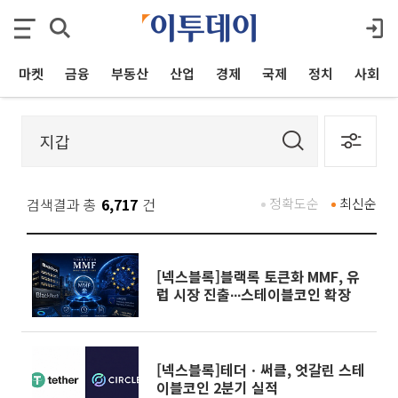
마켓
금융
부동산
산업
경제
국제
정치
사회
검색결과 총
6,717
건
정확도순
최신순
[넥스블록]블랙록 토큰화 MMF, 유
럽 시장 진출∙∙∙스테이블코인 확장
[넥스블록]테더ㆍ써클, 엇갈린 스테
이블코인 2분기 실적