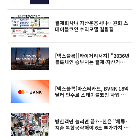
결제회사냐 자산운용사냐…원화 스
테이블코인 수익모델 갈림길
[넥스블록][타이거리서치] "2036년
블록체인 승부처는 결제·자산거래·
기계경제 재편"
[넥스블록]마스터카드, BVNK 18억
달러 인수로 스테이블코인 사업 본
격 확장
방한객만 늘리면 끝?⋯한은 "체류·
지출 복합공략해야 6조 부가가치 창
출"