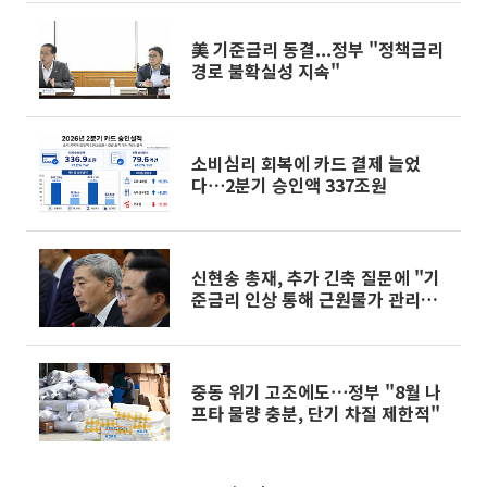
美 기준금리 동결...정부 "정책금리
경로 불확실성 지속"
소비심리 회복에 카드 결제 늘었
다⋯2분기 승인액 337조원
신현송 총재, 추가 긴축 질문에 "기
준금리 인상 통해 근원물가 관리해
야"
중동 위기 고조에도⋯정부 "8월 나
프타 물량 충분, 단기 차질 제한적"