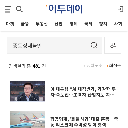
마켓
금융
부동산
산업
경제
국제
정치
사회
검색결과 총
481
건
정확도순
최신순
이 대통령 “AI 대격변기, 과감한 투
자·속도전…초격차 산업지도 지방
중심으로”
항공업계, ‘화물사업’ 매출 훈풍…중
동 리스크에 수익성 방어 총력