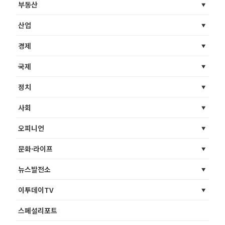
부동산
산업
경제
국제
정치
사회
오피니언
문화·라이프
뉴스발전소
이투데이TV
스페셜리포트