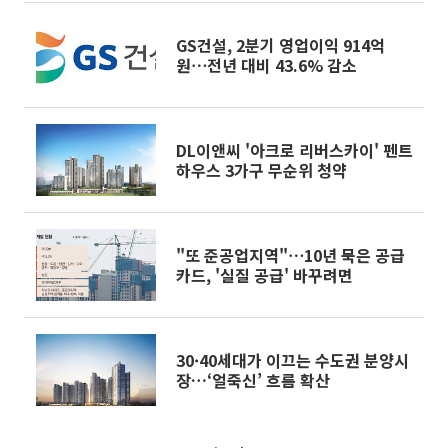
GS건설, 2분기 영업이익 914억
원⋯전년 대비 43.6% 감소
DL이앤씨 '아크로 리버스카이' 펜트
하우스 3가구 무순위 청약
"또 준공업지역"⋯10년 묵은 공급
카드, '실질 공급' 바꾸려면
30·40세대가 이끄는 수도권 분양시
장…‘얼죽신’ 흐름 확산