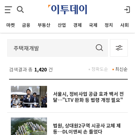
마켓
금융
부동산
산업
경제
국제
정치
사회
검색결과 총
1,420
건
정확도순
최신순
서울시, 정비사업 공급 효과 백서 전
달⋯"LTV 완화 등 법령 개정 필요"
법원, 상대원2구역 시공사 교체 제
동⋯DL이앤씨 손 들었다