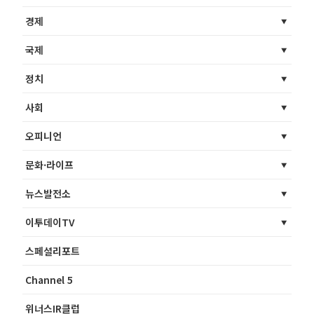
경제
국제
정치
사회
오피니언
문화·라이프
뉴스발전소
이투데이TV
스페셜리포트
Channel 5
위너스IR클럽