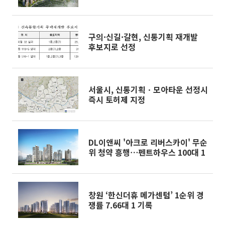
구의·신길·갈현, 신통기획 재개발
후보지로 선정
서울시, 신통기획ㆍ모아타운 선정시
즉시 토허제 지정
DL이앤씨 '아크로 리버스카이' 무순
위 청약 흥행⋯펜트하우스 100대 1
창원 ‘한신더휴 메가센텀’ 1순위 경
쟁률 7.66대 1 기록