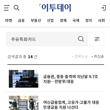
마켓
금융
부동산
산업
경제
국제
정치
사회
검색결과 총
14
건
정확도순
최신순
금융권, 중동 충격에 지난달 9.7조
지원…전방위 대응
여신금융업계, 고유가·고물가 대응
민생금융 지원 나선다