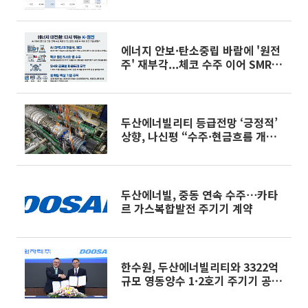
에너지 안보·탄소중립 바람에 '원전
주' 재부각...체코 수주 이어 SMR 모
멘텀까지 [섹터 인사이드]
두산에너빌리티 등급전망 ‘긍정적’
상향, 나신평 “수주·현금흐름 개
선”
두산에너빌, 중동 연속 수주⋯카타
르 가스복합발전 주기기 계약
한수원, 두산에너빌리티와 3322억
규모 영동양수 1·2호기 주기기 공급
계약 체결