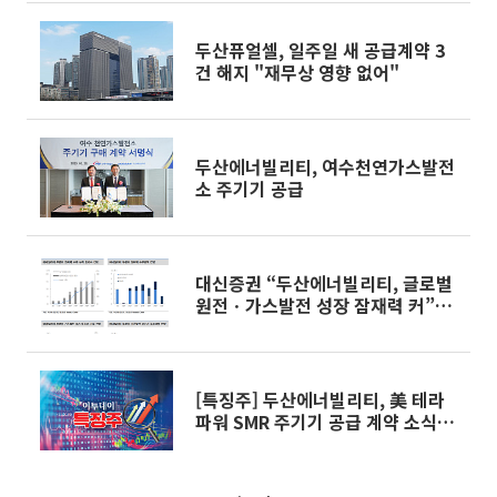
두산퓨얼셀, 일주일 새 공급계약 3
건 해지 "재무상 영향 없어"
두산에너빌리티, 여수천연가스발전
소 주기기 공급
대신증권 “두산에너빌리티, 글로벌
원전ㆍ가스발전 성장 잠재력 커”…
기대감↑
[특징주] 두산에너빌리티, 美 테라
파워 SMR 주기기 공급 계약 소식에
강세