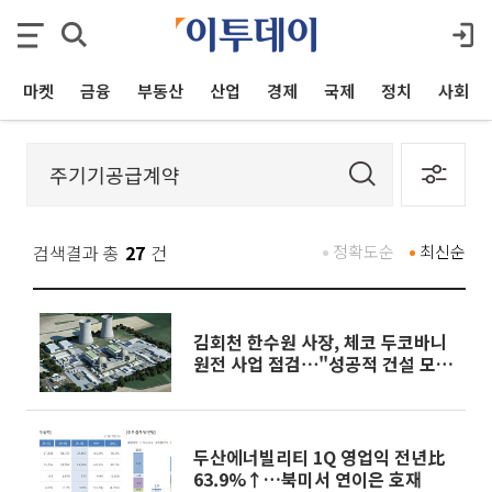
마켓
금융
부동산
산업
경제
국제
정치
사회
검색결과 총
27
건
정확도순
최신순
김회천 한수원 사장, 체코 두코바니
원전 사업 점검⋯"성공적 건설 모범
사례 만들 것"
두산에너빌리티 1Q 영업익 전년比
63.9%↑…북미서 연이은 호재