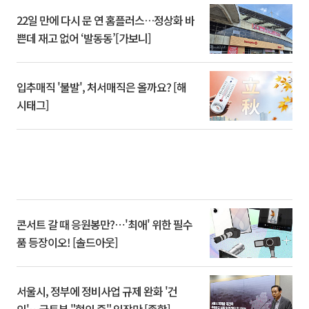
22일 만에 다시 문 연 홈플러스…정상화 바
쁜데 재고 없어 ‘발동동’[가보니]
입추매직 '불발', 처서매직은 올까요? [해
시태그]
콘서트 갈 때 응원봉만?⋯'최애' 위한 필수
품 등장이오! [솔드아웃]
서울시, 정부에 정비사업 규제 완화 '건
의'⋯국토부 "협의 중" 입장만 [종합]