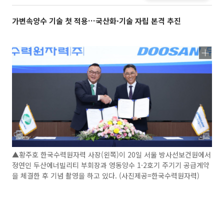
가변속양수 기술 첫 적용…국산화·기술 자립 본격 추진
▲황주호 한국수력원자력 사장(왼쪽)이 20일 서울 방사선보건원에서
정연인 두산에너빌리티 부회장과 영동양수 1·2호기 주기기 공급계약
을 체결한 후 기념 촬영을 하고 있다. (사진제공=한국수력원자력)