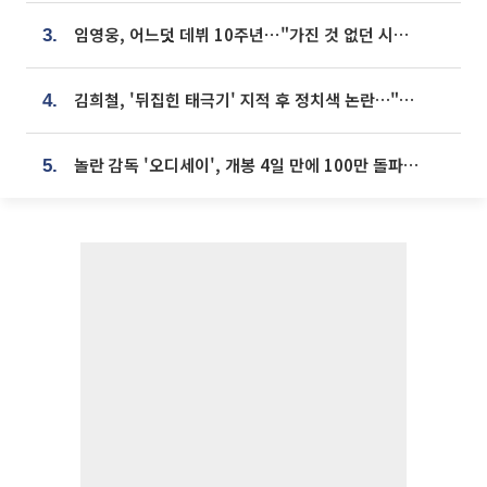
임영웅, 어느덧 데뷔 10주년⋯"가진 것 없던 시절, 내 앞엔 20명의 팬뿐"
3.
김희철, '뒤집힌 태극기' 지적 후 정치색 논란…"좌우 떠나 우리나라 국기"
4.
놀란 감독 '오디세이', 개봉 4일 만에 100만 돌파⋯'왕사남' 보다 빠르다
5.