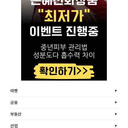
마켓
금융
부동산
산업