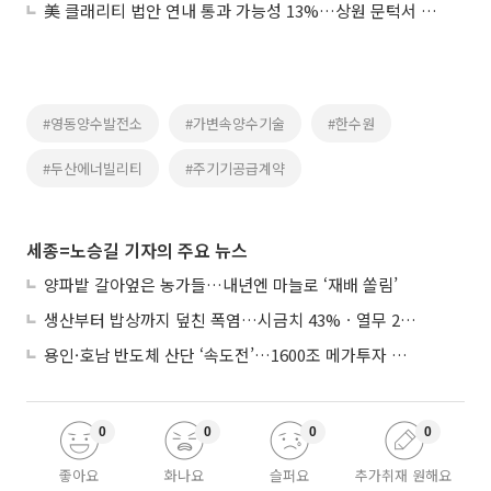
美 클래리티 법안 연내 통과 가능성 13%…상원 문턱서 제동
#영동양수발전소
#가변속양수기술
#한수원
#두산에너빌리티
#주기기공급계약
세종=노승길 기자의 주요 뉴스
양파밭 갈아엎은 농가들…내년엔 마늘로 ‘재배 쏠림’
생산부터 밥상까지 덮친 폭염…시금치 43%ㆍ열무 28% 급등
용인·호남 반도체 산단 ‘속도전’…1600조 메가투자 이행 총력
0
0
0
0
좋아요
화나요
슬퍼요
추가취재 원해요