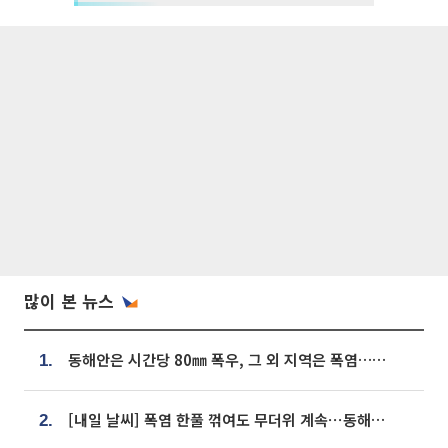
많이 본 뉴스
동해안은 시간당 80㎜ 폭우, 그 외 지역은 폭염…‘극과 극 날씨’
1.
[내일 날씨] 폭염 한풀 꺾여도 무더위 계속⋯동해안 이틀 연속 비
2.