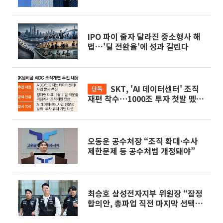
IPO 파이 줄자 달라진 중소형사 해
법…'딜 전환율'에 성과 갈린다
SKT, 'AI 데이터센터' 조직
단독
재편 착수⋯1000조 투자 첫발 뗐다
[SK, AI 인프라 재편]
오동운 공수처장 “조직 확대·수사
제한문제 등 공수처법 개정돼야”
최승호 삼성전자지부 위원장 “잠정
합의안, 총파업 직전 마지막 선택…
조합원 평가 받겠다”