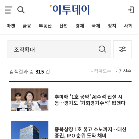
마켓
금융
부동산
산업
경제
국제
정치
사회
검색결과 총
315
건
정확도순
최신순
추미애 '1호 공약' AI수석 신설 시
동…경기도 '기회경기수석' 없앤다
중복상장 1호 뚫고 소노까지…대신
증권, IPO 순위 도약 채비