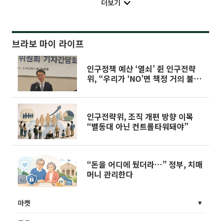
더보기
브라보 마이 라이프
인구정책 예산 ‘열쇠’ 쥔 인구전략
위, “우리가 ‘NO’면 책정 거의 불가
능”
인구전략위, 조직 개편 방향 이목
“별동대 아닌 컨트롤타워돼야”
“돈을 어디에 뒀더라…” 정부, 치매
머니 관리한다
마켓