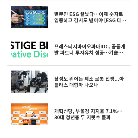
말뿐인 ESG 끝났다…이제 숫자로
입증하고 감사도 받아야 [ESG 다음
은 공시다]
프레스티지바이오파마IDC, 공동개
발 파트너 투자유치 성공…기술력
입증
삼성도 뛰어든 제조 로봇 전쟁...아
틀라스 대항마 나오나
개혁신당, 부울경 지지율 7.1%…
30대 청년층 두 자릿수 돌파