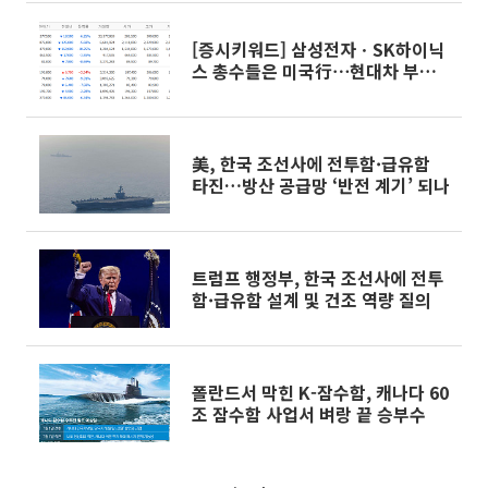
[증시키워드] 삼성전자ㆍSK하이닉
스 총수들은 미국行⋯현대차 부분
파업 예고
美, 한국 조선사에 전투함·급유함
타진…방산 공급망 ‘반전 계기’ 되나
트럼프 행정부, 한국 조선사에 전투
함·급유함 설계 및 건조 역량 질의
폴란드서 막힌 K-잠수함, 캐나다 60
조 잠수함 사업서 벼랑 끝 승부수