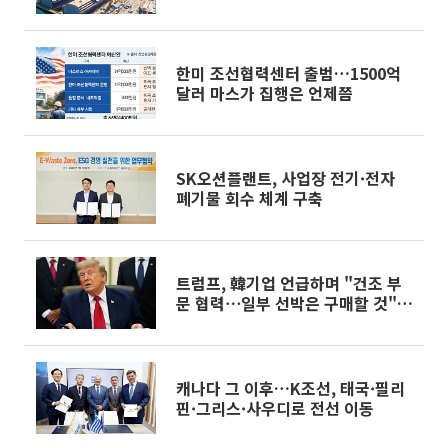
한미 조선협력센터 출범…1500억
달러 마스가 집행은 언제쯤
SK오션플랜트, 사업장 전기·전자
폐기물 회수 체계 구축
트럼프, 韓기업 언급하며 "건조 부
문 협력⋯일부 선박은 구매할 것"
[종합]
캐나다 그 이후…K조선, 태국·필리
핀·그리스·사우디로 전선 이동