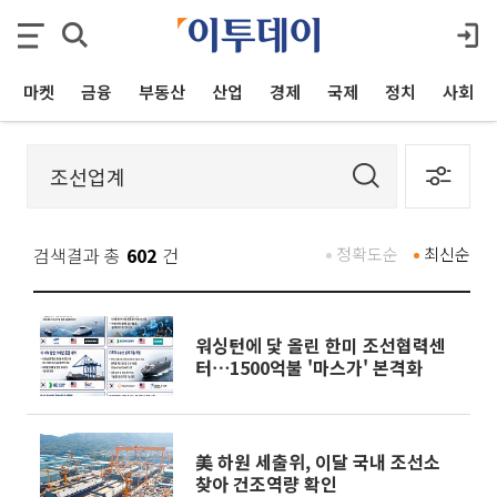
마켓
금융
부동산
산업
경제
국제
정치
사회
검색결과 총
602
건
정확도순
최신순
워싱턴에 닻 올린 한미 조선협력센
터⋯1500억불 '마스가' 본격화
美 하원 세출위, 이달 국내 조선소
찾아 건조역량 확인