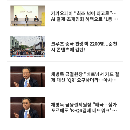
카카오페이 “최초 넘어 최고로”…
AI 결제·초개인화 혜택으로 ‘1등 결
제’ 굳힌다
크루즈 중국 관광객 2200명...순천
시 콘텐츠에 감탄!
채병득 금결원장 "베트남서 카드 결
제 대신 'QR' 요구하더라⋯아시아
권과 맞손" (종합)
채병득 금융결제원장 "태국ㆍ싱가
포르에도 'K-QR결제 네트워크' 구
축"