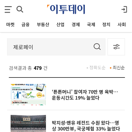
마켓
금융
부동산
산업
경제
국제
정치
사회
검색결과 총
479
건
정확도순
최신순
‘튼튼머니’ 참여자 70만 명 육박…
운동시간도 19% 늘었다
박지성·맨유 레전드 수원 왔다…영
상 300만뷰, 국궁체험 33% 늘었다