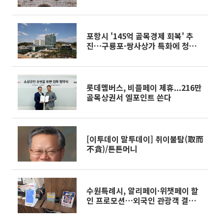
포항시 '145억 골목경제 회복' 추
진…구룡포·쌍사상가 특화에 청신
호
롯데멤버스, 비플페이 제휴...216만
골목상권서 엘포인트 쓴다
[이투데이 말투데이] 취이불탐(取而
不貪)/튼튼머니
수원특례시, 알리페이·위챗페이 할
인 프로모션…외국인 관광객 결제장
벽 허문다