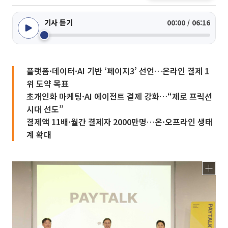
기사 듣기
00:00 / 06:16
플랫폼·데이터·AI 기반 ‘페이지3’ 선언…온라인 결제 1
위 도약 목표
초개인화 마케팅·AI 에이전트 결제 강화…“제로 프릭션
시대 선도”
결제액 11배·월간 결제자 2000만명…온·오프라인 생태
계 확대