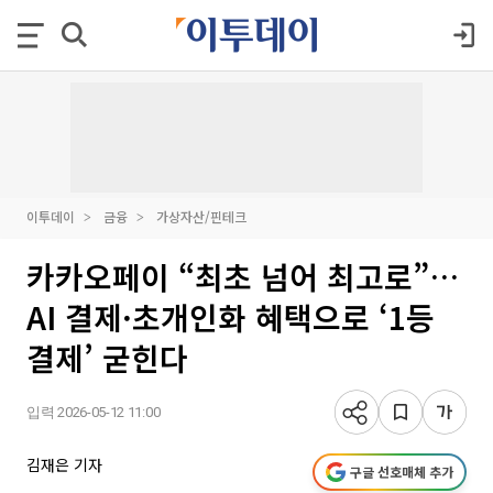
이투데이
금융
가상자산/핀테크
카카오페이 “최초 넘어 최고로”…
AI 결제·초개인화 혜택으로 ‘1등
결제’ 굳힌다
입력 2026-05-12 11:00
김재은 기자
구글 선호매체 추가