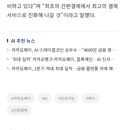
비하고 있다”며 “최초의 간편결제에서 최고의 결제
서비스로 진화해 나갈 것”이라고 말했다.
AI 추천 뉴스
카카오페이, AI·스테이블코인 승부수…“4000만 금융 생태계 구축”
‘최대 실적’ 카카오뱅크·카카오페이, 블록체인ㆍAI 신사업 속도낸다
카카오페이, 1분기 역대 최대 실적…금융·플랫폼 덕에 매출 41%↑
#카카오페이
#AI
#인공지능
#페이
#간편결제