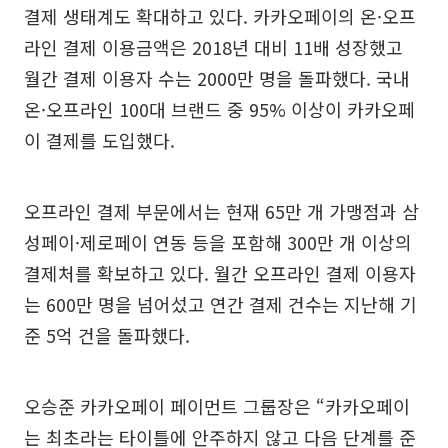
결제 생태계도 확대하고 있다. 카카오페이의 온·오프
라인 결제 이용금액은 2018년 대비 11배 성장했고
월간 결제 이용자 수는 2000만 명을 돌파했다. 국내
온·오프라인 100대 브랜드 중 95% 이상이 카카오페
이 결제를 도입했다.
오프라인 결제 부문에서는 현재 65만 개 가맹점과 삼
성페이·제로페이 연동 등을 포함해 300만 개 이상의
결제처를 확보하고 있다. 월간 오프라인 결제 이용자
는 600만 명을 넘어섰고 연간 결제 건수는 지난해 기
준 5억 건을 돌파했다.
오승준 카카오페이 페이먼트 그룹장은 “카카오페이
는 최초라는 타이틀에 안주하지 않고 다음 단계를 준