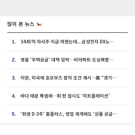
많이 본 뉴스
3445억 자사주 지급 마쳤는데...삼성전자 DX노조, 뒤늦은 '떼쓰기 집회'
1.
영끌 '주택공급' 대책 임박⋯비아파트·도심복합까지 총동원
2.
이란, 미국에 호르무즈 합의 조건 제시…美 “경기 아직 안 끝나” [종합]
3.
바다 태운 폭염에…회 한 접시도 ‘히트플레이션’
4.
‘회생 D-3주’ 홈플러스, 영업 재개에도 ‘상품 공급망’ 복구가 생존 관건
5.