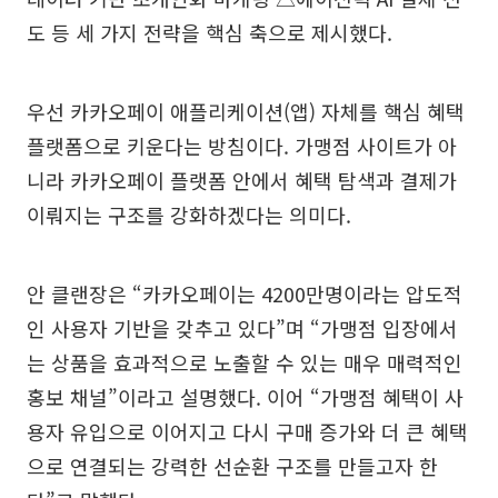
도 등 세 가지 전략을 핵심 축으로 제시했다.
우선 카카오페이 애플리케이션(앱) 자체를 핵심 혜택
플랫폼으로 키운다는 방침이다. 가맹점 사이트가 아
니라 카카오페이 플랫폼 안에서 혜택 탐색과 결제가
이뤄지는 구조를 강화하겠다는 의미다.
안 클랜장은 “카카오페이는 4200만명이라는 압도적
인 사용자 기반을 갖추고 있다”며 “가맹점 입장에서
는 상품을 효과적으로 노출할 수 있는 매우 매력적인
홍보 채널”이라고 설명했다. 이어 “가맹점 혜택이 사
용자 유입으로 이어지고 다시 구매 증가와 더 큰 혜택
으로 연결되는 강력한 선순환 구조를 만들고자 한