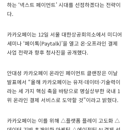
하는 ‘넥스트 페이먼트’ 시대를 선점하겠다는 전략이
다.
카카오페이는 12일 서울 대한상공회의소에서 미디어
세미나 ‘페이톡(Paytalk)’을 열고 온·오프라인 결제
사업 전략과 향후 청사진을 공개했다.
안대성 카카오페이 온라인 페이먼트 클랜장은 이날
발표에서 “올해 카카오페이는 유저·데이터·기술력이
라는 세 가지 핵심 축을 바탕으로 명실상부한 국내 1
위 온라인 결제 서비스로 도약할 것”이라고 밝혔다.
카카오페이는 이를 위해 △플랫폼 플레이 고도화 △
데이터 기반 초개인화 마케팅 △에이전틱 AI 결제 선