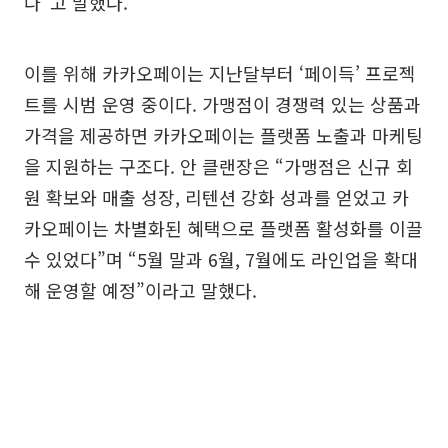
다”고 말했다.
이를 위해 카카오페이는 지난달부터 ‘페이득’ 프로젝
트를 시범 운영 중이다. 가맹점이 경쟁력 있는 상품과
가격을 제공하면 카카오페이는 플랫폼 노출과 마케팅
을 지원하는 구조다. 안 클랜장은 “가맹점은 신규 회
원 확보와 매출 성장, 리텐션 강화 성과를 얻었고 카
카오페이는 차별화된 혜택으로 플랫폼 활성화를 이끌
수 있었다”며 “5월 말과 6월, 7월에도 라인업을 확대
해 운영할 예정”이라고 말했다.