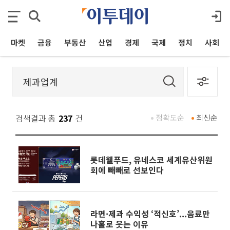
마켓
금융
부동산
산업
경제
국제
정치
사회
검색결과 총
237
건
정확도순
최신순
롯데웰푸드, 유네스코 세계유산위원
회에 빼빼로 선보인다
라면·제과 수익성 ‘적신호’...음료만
나홀로 웃는 이유