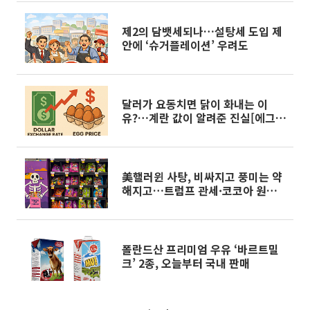
제2의 담뱃세되나…설탕세 도입 제
안에 ‘슈거플레이션’ 우려도
달러가 요동치면 닭이 화내는 이
유?…계란 값이 알려준 진실[에그리
씽]
美핼러윈 사탕, 비싸지고 풍미는 약
해지고…트럼프 관세·코코아 원두
폭등 ‘이중충격’
폴란드산 프리미엄 우유 ‘바르트밀
크’ 2종, 오늘부터 국내 판매