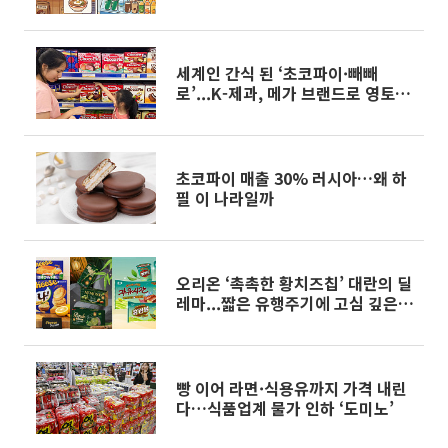
세계인 간식 된 ‘초코파이·빼빼
로’...K-제과, 메가 브랜드로 영토 확
장 가속
초코파이 매출 30% 러시아…왜 하
필 이 나라일까
오리온 ‘촉촉한 황치즈칩’ 대란의 딜
레마...짧은 유행주기에 고심 깊은
제과업계
빵 이어 라면·식용유까지 가격 내린
다…식품업계 물가 인하 ‘도미노’