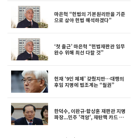
마은혁 “헌법의 기본원리만을 기준
으로 삼아 헌법 해석하겠다”
‘첫 출근’ 마은혁 “헌법재판관 임무
완수 위해 최선 다할 것”
헌재 ‘9인 체제’ 갖췄지만…대행의
후임 지명에 법조계는 “월권”
한덕수, 이완규·함상훈 재판관 지명
파장...민주 '격앙', 재탄핵 카드 꺼
내나