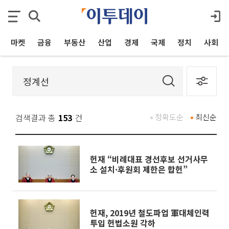
마켓
금융
부동산
산업
경제
국제
정치
사회
검색결과 총
153
건
정확도순
최신순
헌재 “비례대표 경선후보 선거사무
소 설치·후원회 제한은 합헌”
헌재, 2019년 철도파업 軍대체인력
투입 헌법소원 각하