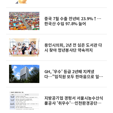
중국 7월 수출 전년비 23.9%↑⋯
한국산 수입 97.8% 늘어
용인시의회, 2년 전 심은 도서관 다
시 찾아 청년봉사단 약속까지
GH, '우수' 등급 2년째 지켜냈
다…"임직원 모두 한마음으로 일군
결과"
지방공기업 경평서 서울시농수산식
품공사 '취우수'⋯인천환경공단은
'낙제점'