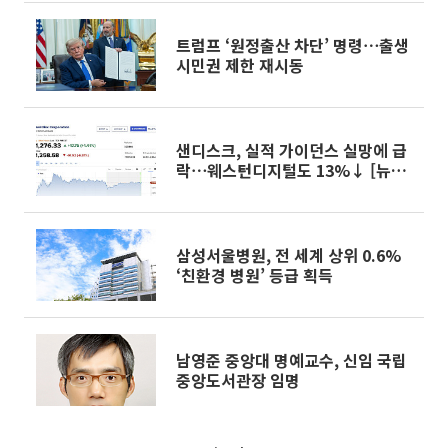
트럼프 ‘원정출산 차단’ 명령⋯출생
시민권 제한 재시동
샌디스크, 실적 가이던스 실망에 급
락⋯웨스턴디지털도 13%↓ [뉴욕
증시 무버]
삼성서울병원, 전 세계 상위 0.6%
‘친환경 병원’ 등급 획득
남영준 중앙대 명예교수, 신임 국립
중앙도서관장 임명