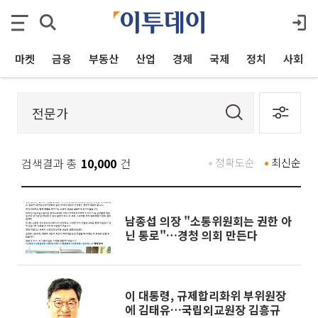
마켓
금융
부동산
산업
경제
국제
정치
사회
검색결과 총
10,000
건
정확도순
최신순
남종섭 의장 "소통위원회는 권한 아
닌 통로"…경청 의회 만든다
이 대통령, 규제합리화위 부위원장
에 김태유…국립외교원장 김흥규