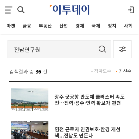
마켓
금융
부동산
산업
경제
국제
정치
사회
검색결과 총
36
건
정확도순
최신순
광주 군공항 반도체 클러스터 속도
전…전력·용수·인력 확보가 관건
염전 근로자 인권보호·환경 개선
책...전남도 만든다