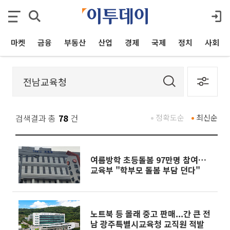
마켓
금융
부동산
산업
경제
국제
정치
사회
검색결과 총
78
건
정확도순
최신순
여름방학 초등돌봄 97만명 참여…
교육부 "학부모 돌봄 부담 던다"
노트북 등 몰래 중고 판매...간 큰 전
남 광주특별시교육청 교직원 적발