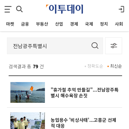
마켓
금융
부동산
산업
경제
국제
정치
사회
검색결과 총
79
건
정확도순
최신순
"휴가철 추억 만들길"...전남광주특
별시 해수욕장 손짓
농업용수 '비상사태'...고흥군 선제
적 대응