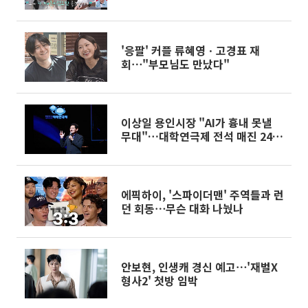
'응팔' 커플 류혜영ㆍ고경표 재
회⋯"부모님도 만났다"
이상일 용인시장 "AI가 흉내 못낼
무대"…대학연극제 전석 매진 24일
대장정
에픽하이, '스파이더맨' 주역들과 런
던 회동⋯무슨 대화 나눴나
안보현, 인생캐 경신 예고⋯'재벌X
형사2' 첫방 임박