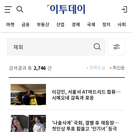
마켓
금융
부동산
산업
경제
국제
정치
사회
검색결과 총
2,746
건
정확도순
최신순
이강인, 서울서 AT마드리드 합류⋯
시메오네 감독과 포옹
‘나솔사계’ 국화, 결별 후 재등장⋯
첫인상 투표 휩쓸고 ‘인기녀’ 등극