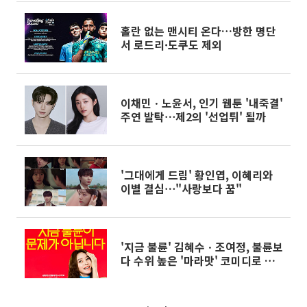
홀란 없는 맨시티 온다…방한 명단
서 로드리·도쿠도 제외
이채민ㆍ노윤서, 인기 웹툰 '내죽결'
주연 발탁⋯제2의 '선업튀' 될까
'그대에게 드림' 황인엽, 이혜리와
이별 결심⋯"사랑보다 꿈"
'지금 불륜' 김혜수ㆍ조여정, 불륜보
다 수위 높은 '마라맛' 코미디로 재
회 [종합]