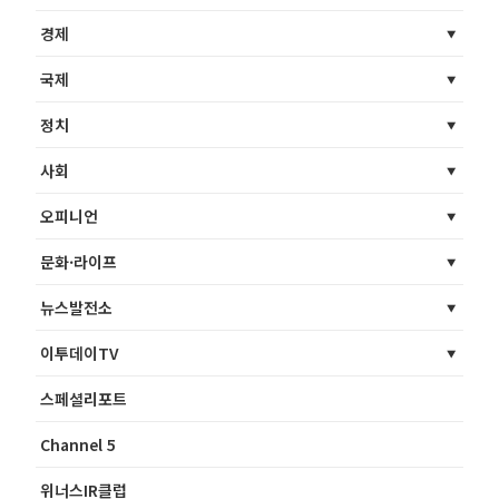
경제
국제
정치
사회
오피니언
문화·라이프
뉴스발전소
이투데이TV
스페셜리포트
Channel 5
위너스IR클럽