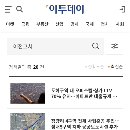
마켓
금융
부동산
산업
경제
국제
정치
사회
검색결과 총
20
건
정확도순
최신순
토허구역 내 오피스텔·상가 LTV
70% 유지…아파트만 대출규제 적
용
청량리 4구역 전체 사업준공 추진…
성내5구역 지하 공공보도시설 추가