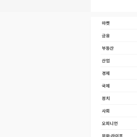
마켓
금융
부동산
산업
경제
국제
정치
사회
오피니언
문화·라이프