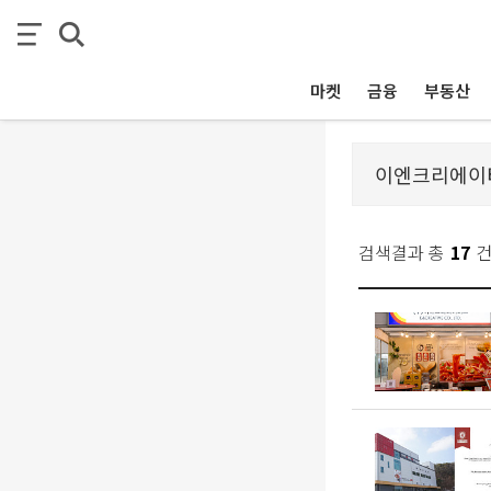
마켓
금융
부동산
검색결과 총
17