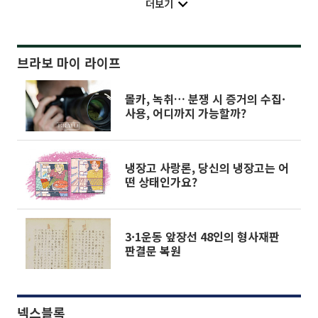
더보기
브라보 마이 라이프
몰카, 녹취… 분쟁 시 증거의 수집·
사용, 어디까지 가능할까?
냉장고 사랑론, 당신의 냉장고는 어
떤 상태인가요?
3·1운동 앞장선 48인의 형사재판
판결문 복원
넥스블록