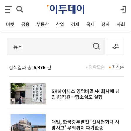
마켓
금융
부동산
산업
경제
국제
정치
사회
검색결과 총
6,376
건
정확도순
최신순
SK하이닉스 영업비밀 中 회사에 넘
긴 前직원…항소심도 실형
대법, 한국중부발전 ‘신서천화력 사
망사고’ 무죄취지 파기환송