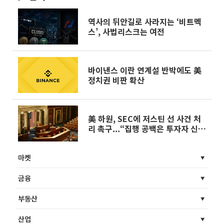
역사의 뒤안길로 사라지는 ‘비트멕
스’, 사법리스크는 여전
바이낸스 이란 연계설 반박에도 美
정치권 비판 확산
美 하원, SEC에 저스틴 선 사건 처
리 촉구...“집행 공백은 투자자 신뢰
훼손”
마켓
금융
부동산
산업