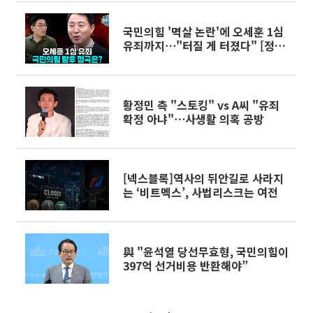
국민의힘 '멱살 논란'에 오세훈 1심
유죄까지⋯"터질 게 터졌다" [정치
대학]
황정민 측 "스토킹" vs A씨 "유죄
확정 아냐"⋯사생활 의혹 공방
[넥스블록]역사의 뒤안길로 사라지
는 ‘비트멕스’, 사법리스크는 여전
與 "윤석열 당선무효형, 국민의힘이
397억 선거비용 반환해야”