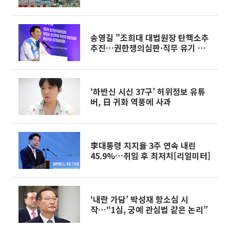
송영길 "조희대 대법원장 탄핵소추
추진…권한쟁의심판·직무 유기 고
발도"
‘하반신 시신 37구’ 허위정보 유튜
버, 日 귀화 역풍에 사과
李대통령 지지율 3주 연속 내린
45.9%…취임 후 최저치[리얼미터]
‘내란 가담’ 박성재 항소심 시
작…“1심, 궁예 관심법 같은 논리”