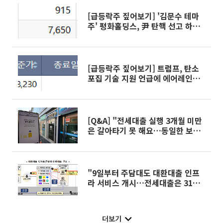
[급등락주 짚어보기] '김문수 테마
주' 평화홀딩스, 尹 탄핵 선고 하루
앞두고 上
[급등락주 짚어보기] 트럼프, 탄소
포집 기술 지원 언급에 에어레인
'上'
[Q&A] "전세대출 실행 3개월 미만
은 갈아타기 못 해요…동일한 보증
기관 대출로만 대환 가능"
"9일부터 주담대도 대환대출 인프
라 서비스 개시…전세대출은 31일
부터"
더보기