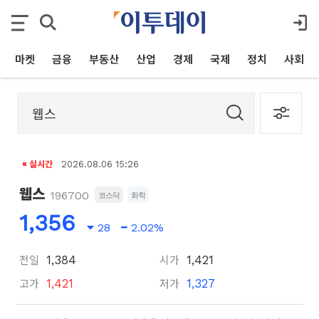
마켓
금융
부동산
산업
경제
국제
정치
사회
실시간
2026.08.06 15:26
웹스
196700
코스닥
화학
1,356
28
2.02%
전일
시가
1,384
1,421
고가
저가
1,421
1,327