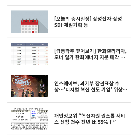
[오늘의 증시일정] 삼성전자·삼성
SDI·제일기획 등
[급등락주 짚어보기] 한화갤러리아,
오너 일가 한화에너지 지분 매각 소
식에 上
인스웨이브, 과기부 장관표창 수
상…'디지털 혁신 선도 기업' 위상
재확인
개인정보위 “혁신지원 원스톱 서비
스 신청 건수 전년 比 55%↑”