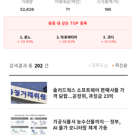
거래량
거래대금(백만)
시가총액(억)
52,626
71
195
동종 내 상승 TOP 종목
1. 본느
2. 아로마티카
3. 코디
+ 29.93%
+ 29.90%
+ 14.04%
검색결과 총
202
건
정확도순
최신순
솔리드웍스 소프트웨어 판매사들 가
격 담합...공정위, 과징금 23억
가공식품서 농수산물까지… 정부,
AI 물가 모니터링 체계 가동