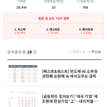
거래량
거래대금(백만)
시가총액(억)
28,419
33
158
동종 내 상승 TOP 종목
1. 져스텍
2. 케스피온
3. 에이프로
+ 15.47%
+ 12.14%
+ 8.25%
검색결과 총
19
건
정확도순
최신순
[베스트&워스트] 반도체·AI 소부장
관련株 순환매 속 바이오주는 급락
[급등락주 짚어보기] ‘애국 기업’ 재
조명에 한성기업 '上'…네이처셀·
데이타솔루션도 급등