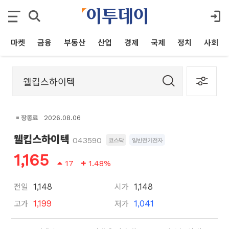
마켓
금융
부동산
산업
경제
국제
정치
사회
장종료
2026.08.06
웰킵스하이텍
043590
코스닥
일반전기전자
1,165
17
1.48%
전일
시가
1,148
1,148
고가
저가
1,199
1,041