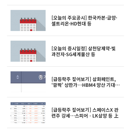
[오늘의 주요공시] 한국카본·금양·
셀트리온·HD현대 등
[오늘의 증시일정] 삼천당제약·빛
과전자·SG세계물산 등
[급등락주 짚어보기] 삼화페인트,
‘깜짝’ 상한가⋯HBM4 양산 기대감
에 레이저쎌ㆍ하이딥ㆍ아이엠티 등
‘上’
[급등락주 짚어보기] 스페이스X 관
련주 강세⋯스피어ㆍLK삼양 등 上