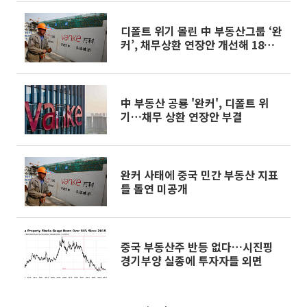
디폴트 위기 몰린 中 부동산그룹 ‘완
커’, 채무상환 연장안 개선해 18일
재논의
中 부동산 공룡 '완커', 디폴트 위
기…채무 상환 연장안 부결
완커 사태에 중국 민간 부동산 지표
들 돌연 미공개
중국 부동산주 반등 없다…시진핑
경기부양 실종에 투자자들 외면