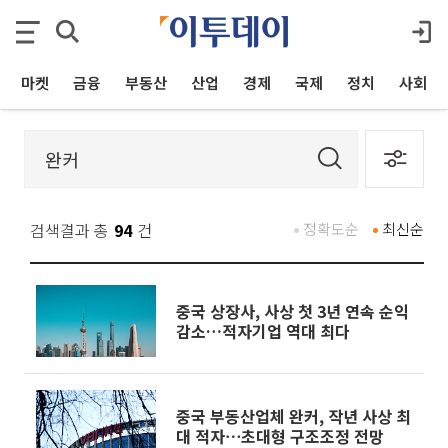
마켓
금융
부동산
산업
경제
국제
정치
사회
검색결과 총
94
건
정확도순
최신순
중국 상장사, 사상 첫 3년 연속 순익
감소…적자기업 역대 최다
중국 부동산업체 완커, 작년 사상 최
대 적자⋯초대형 구조조정 전망