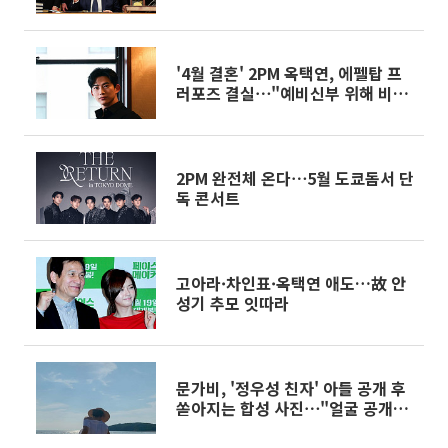
[오늘의 주요뉴스]
'4월 결혼' 2PM 옥택연, 에펠탑 프
러포즈 결실⋯"예비신부 위해 비공
개"
2PM 완전체 온다⋯5월 도쿄돔서 단
독 콘서트
고아라·차인표·옥택연 애도…故 안
성기 추모 잇따라
문가비, '정우성 친자' 아들 공개 후
쏟아지는 합성 사진⋯"얼굴 공개한
적 없어, 합성 멈춰라"