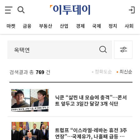
마켓
금융
부동산
산업
경제
국제
정치
사회
검색결과 총
769
건
정확도순
최신순
닉쿤 “살찐 내 모습에 충격”…콘서
트 앞두고 3일간 달걀 3개 식단
트럼프 “이스라엘-레바논 휴전 3주
연장”⋯국제유가, 나흘째 급등 外